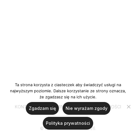
Ta strona korzysta z ciasteczek aby świadczyć usługi na
najwyższym poziomie. Dalsze korzystanie ze strony oznacza,
że zgadzasz się na ich użycie.
KONTAKT
REGULAMIN
POLITYKA PRYWATNOŚCI
Zgadzam się
Nie wyrażam zgody
Polityka prywatności
© Ania Ulanicka 2020-2026.