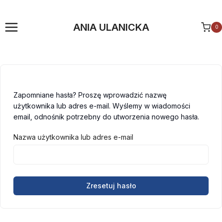
Przejdź
do
ANIA ULANICKA
0
treści
Zapomniane hasła? Proszę wprowadzić nazwę
użytkownika lub adres e-mail. Wyślemy w wiadomości
email, odnośnik potrzebny do utworzenia nowego hasła.
Nazwa użytkownika lub adres e-mail
Zresetuj hasło