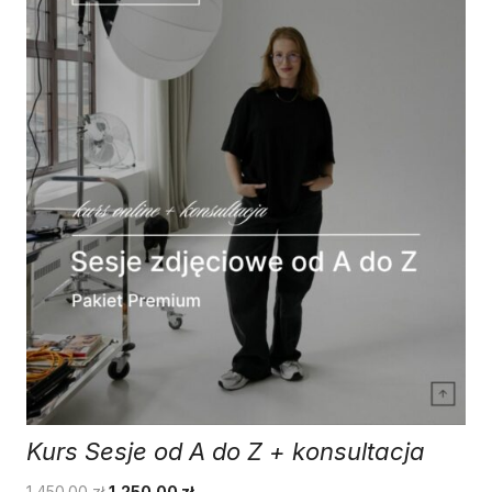
Kurs Sesje od A do Z + konsultacja
Pierwotna
Aktualna
1,450.00
zł
1,250.00
zł