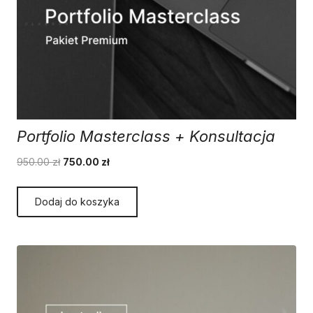
Portfolio Masterclass + Konsultacja
Pierwotna
Aktualna
950.00
zł
750.00
zł
cena
cena
wynosiła:
wynosi:
Dodaj do koszyka
950.00 zł.
750.00 zł.