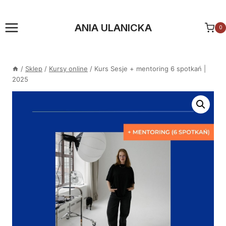
Przejdź
do
ANIA ULANICKA
0
treści
/
Sklep
/
Kursy online
/
Kurs Sesje + mentoring 6 spotkań |
2025