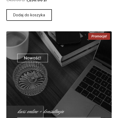
cena
cena
wynosiła:
wynosi:
Dodaj do koszyka
1,450.00 zł.
1,250.00 zł.
Promocja!