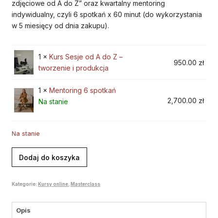
zdjęciowe od A do Z” oraz kwartalny mentoring
indywidualny, czyli 6 spotkań x 60 minut (do wykorzystania
w 5 miesięcy od dnia zakupu).
1 ×
Kurs Sesje od A do Z –
950.00
zł
tworzenie i produkcja
1 ×
Mentoring 6 spotkań
2,700.00
zł
Na stanie
Na stanie
ilość
Dodaj do koszyka
Kurs
Sesje
Kategorie:
Kursy online
,
Masterclass
+
mentoring
6
Opis