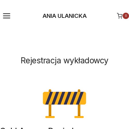
Przejdź
do
ANIA ULANICKA
0
treści
Rejestracja wykładowcy