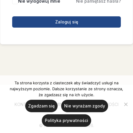
Nie wylogowuj mnie
Nie pamiętasz hasła?
Zaloguj się
Ta strona korzysta z ciasteczek aby świadczyć usługi na
najwyższym poziomie. Dalsze korzystanie ze strony oznacza,
że zgadzasz się na ich użycie.
KONTAKT
REGULAMIN
POLITYKA PRYWATNOŚCI
Zgadzam się
Nie wyrażam zgody
Polityka prywatności
© Ania Ulanicka 2020-2026.