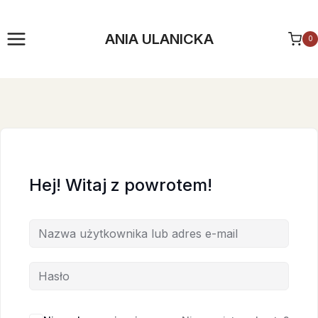
Przejdź
do
ANIA ULANICKA
0
treści
Hej! Witaj z powrotem!