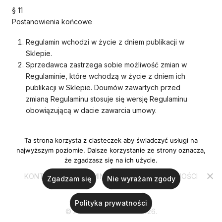
§ 11
Postanowienia końcowe
Regulamin wchodzi w życie z dniem publikacji w
Sklepie.
Sprzedawca zastrzega sobie możliwość zmian w
Regulaminie, które wchodzą w życie z dniem ich
publikacji w Sklepie. Doumów zawartych przed
zmianą Regulaminu stosuje się wersję Regulaminu
obowiązującą w dacie zawarcia umowy.
Ta strona korzysta z ciasteczek aby świadczyć usługi na
najwyższym poziomie. Dalsze korzystanie ze strony oznacza,
że zgadzasz się na ich użycie.
KONTAKT
REGULAMIN
POLITYKA PRYWATNOŚCI
Zgadzam się
Nie wyrażam zgody
Polityka prywatności
© Ania Ulanicka 2020-2026.