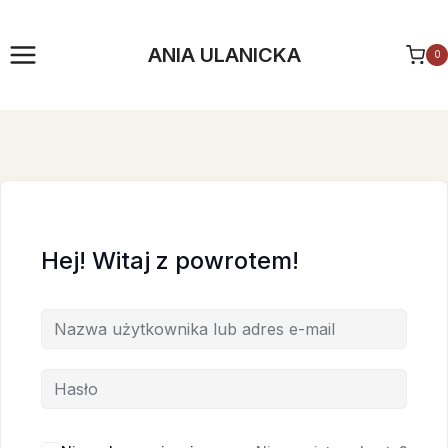
Przejdź
do
ANIA ULANICKA
0
treści
Hej! Witaj z powrotem!