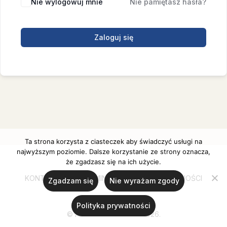
Nie wylogowuj mnie
Nie pamiętasz hasła?
Zaloguj się
Ta strona korzysta z ciasteczek aby świadczyć usługi na
najwyższym poziomie. Dalsze korzystanie ze strony oznacza,
że zgadzasz się na ich użycie.
KONTAKT
REGULAMIN
POLITYKA PRYWATNOŚCI
Zgadzam się
Nie wyrażam zgody
Polityka prywatności
© Ania Ulanicka 2020-2026.