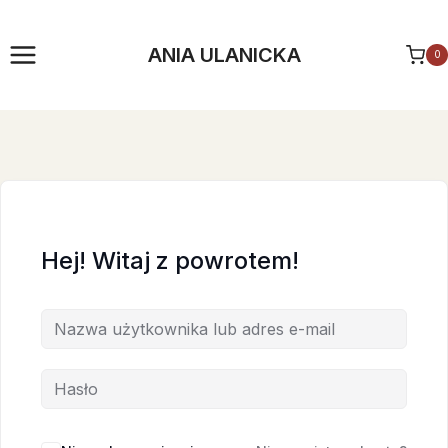
Przejdź
do
ANIA ULANICKA
0
treści
Hej! Witaj z powrotem!