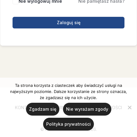
Nie wylogowuj mnie
Nie pamiętasz hasła?
Zaloguj się
Ta strona korzysta z ciasteczek aby świadczyć usługi na
najwyższym poziomie. Dalsze korzystanie ze strony oznacza,
że zgadzasz się na ich użycie.
KONTAKT
REGULAMIN
POLITYKA PRYWATNOŚCI
Zgadzam się
Nie wyrażam zgody
Polityka prywatności
© Ania Ulanicka 2020-2026.