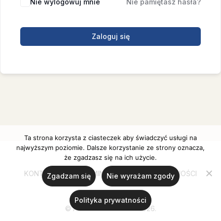
Nie wylogowuj mnie
Nie pamiętasz hasła?
Zaloguj się
Ta strona korzysta z ciasteczek aby świadczyć usługi na
najwyższym poziomie. Dalsze korzystanie ze strony oznacza,
że zgadzasz się na ich użycie.
KONTAKT
REGULAMIN
POLITYKA PRYWATNOŚCI
Zgadzam się
Nie wyrażam zgody
Polityka prywatności
© Ania Ulanicka 2020-2026.