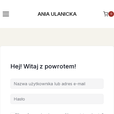
Przejdź
do
ANIA ULANICKA
0
treści
Hej! Witaj z powrotem!