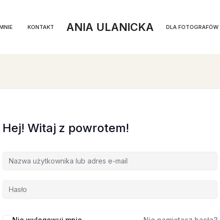
ANIA ULANICKA
MNIE
KONTAKT
DLA FOTOGRAFÓW
Hej! Witaj z powrotem!
Nie wylogowuj mnie
Nie pamiętasz hasła?