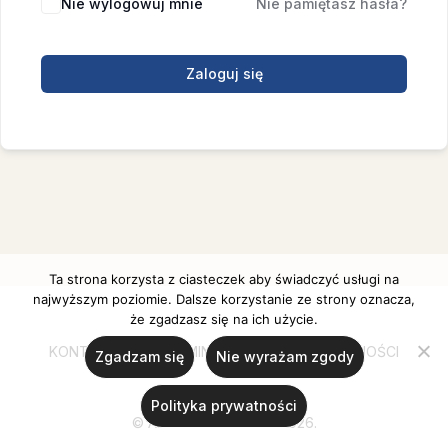
Nie wylogowuj mnie
Nie pamiętasz hasła?
Zaloguj się
Ta strona korzysta z ciasteczek aby świadczyć usługi na
najwyższym poziomie. Dalsze korzystanie ze strony oznacza,
że zgadzasz się na ich użycie.
KONTAKT
REGULAMIN
POLITYKA PRYWATNOŚCI
Zgadzam się
Nie wyrażam zgody
Polityka prywatności
© Ania Ulanicka 2020-2026.