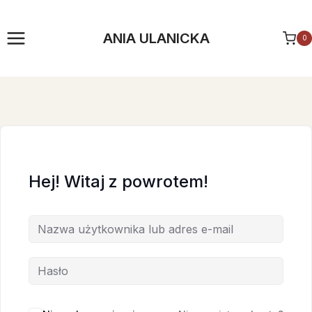
Przejdź
do
ANIA ULANICKA
0
treści
Hej! Witaj z powrotem!