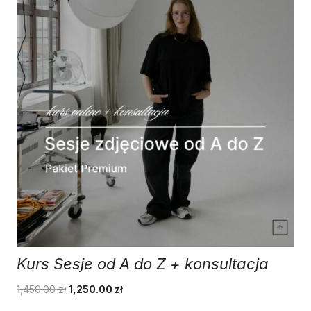
Kurs Sesje od A do Z + konsultacja
Pierwotna
Aktualna
1,450.00
zł
1,250.00
zł
cena
cena