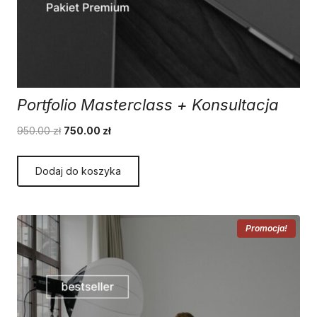
Portfolio Masterclass + Konsultacja
Pierwotna
Aktualna
950.00
zł
750.00
zł
cena
cena
wynosiła:
wynosi:
Dodaj do koszyka
950.00 zł.
750.00 zł.
Promocja!