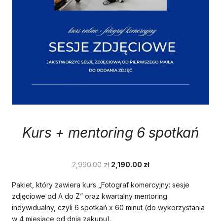
Kurs + mentoring 6 spotkań
Pierwotna
Aktualna
2,990.00
zł
2,190.00
zł
cena
cena
Pakiet, który zawiera kurs „Fotograf komercyjny: sesje
wynosiła:
wynosi:
zdjęciowe od A do Z” oraz kwartalny mentoring
2,990.00 zł.
2,190.00 zł.
indywidualny, czyli 6 spotkań x 60 minut (do wykorzystania
w 4 miesiące od dnia zakupu).