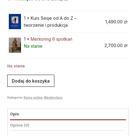
1 × Kurs Sesje od A do Z –
1,490.00
zł
tworzenie i produkcja
1 ×
Mentoring 6 spotkań
2,700.00
zł
Na stanie
Na stanie
ilość
Dodaj do koszyka
Kurs
+
Kategorie:
Kursy online
,
Masterclass
mentoring
6
spotkań
Opis
Opinie (0)