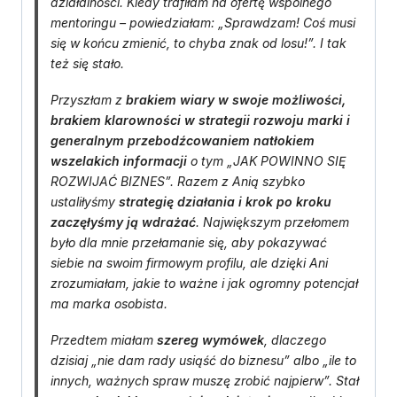
działalności. Kiedy trafiłam na ofertę wspólnego
mentoringu – powiedziałam: „Sprawdzam! Coś musi
się w końcu zmienić, to chyba znak od losu!”. I tak
też się stało.
Przyszłam z
brakiem wiary w swoje możliwości,
brakiem klarowności w strategii rozwoju marki i
generalnym przebodźcowaniem natłokiem
wszelakich informacji
o tym „JAK POWINNO SIĘ
ROZWIJAĆ BIZNES”. Razem z Anią szybko
ustaliłyśmy
strategię działania i krok po kroku
zaczęłyśmy ją wdrażać
. Największym przełomem
było dla mnie przełamanie się, aby pokazywać
siebie na swoim firmowym profilu, ale dzięki Ani
zrozumiałam, jakie to ważne i jak ogromny potencjał
ma marka osobista.
Przedtem miałam
szereg wymówek
, dlaczego
dzisiaj „nie dam rady usiąść do biznesu” albo „ile to
innych, ważnych spraw muszę zrobić najpierw”. Stał