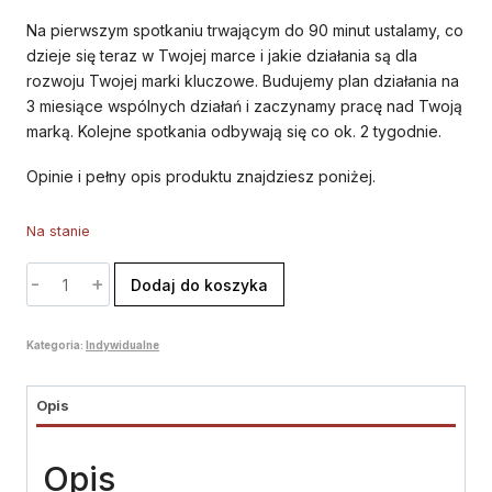
Na pierwszym spotkaniu trwającym do 90 minut ustalamy, co
dzieje się teraz w Twojej marce i jakie działania są dla
rozwoju Twojej marki kluczowe. Budujemy plan działania na
3 miesiące wspólnych działań i zaczynamy pracę nad Twoją
marką. Kolejne spotkania odbywają się co ok. 2 tygodnie.
Opinie i pełny opis produktu znajdziesz poniżej.
Na stanie
ilość
Dodaj do koszyka
Mentoring
1:1
Kategoria:
Indywidualne
–
trzy
miesiące
Opis
z
Twoim
Opis
biznesem