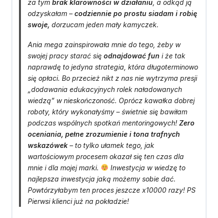
za tym
brak klarowności w działaniu
, a odkąd ją
odzyskałam –
codziennie po prostu siadam i robię
swoje,
dorzucam jeden mały kamyczek.
Ania mega zainspirowała mnie do tego, żeby w
swojej pracy starać się
odnajdować fun
i że tak
naprawdę to jedyna strategia, która długoterminowo
się opłaci. Bo przecież nikt z nas nie wytrzyma presji
„dodawania edukacyjnych rolek naładowanych
wiedzą” w nieskończoność. Oprócz kawałka dobrej
roboty, który wykonałyśmy – świetnie się bawiłam
podczas wspólnych spotkań mentoringowych!
Zero
oceniania, pełne zrozumienie i tona trafnych
wskazówek
– to tylko ułamek tego, jak
wartościowym procesem okazał się ten czas dla
mnie i dla mojej marki.
Inwestycja w wiedzę to
najlepsza inwestycja jaką możemy sobie dać.
Powtórzyłabym ten proces jeszcze x10000 razy! PS
Pierwsi klienci już na pokładzie!