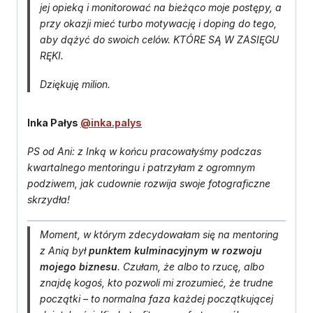
jej opieką i monitorować na bieżąco moje postępy, a
przy okazji mieć turbo motywację i doping do tego,
aby dążyć do swoich celów. KTÓRE SĄ W ZASIĘGU
RĘKI.
Dziękuję milion.
Inka Pałys
@inka.palys
PS od Ani: z Inką w końcu pracowałyśmy podczas
kwartalnego mentoringu i patrzyłam z ogromnym
podziwem, jak cudownie rozwija swoje fotograficzne
skrzydła!
Moment, w którym zdecydowałam się na mentoring
z Anią był
punktem kulminacyjnym w rozwoju
mojego biznesu
. Czułam, że albo to rzucę, albo
znajdę kogoś, kto pozwoli mi zrozumieć, że trudne
początki – to normalna faza każdej początkującej