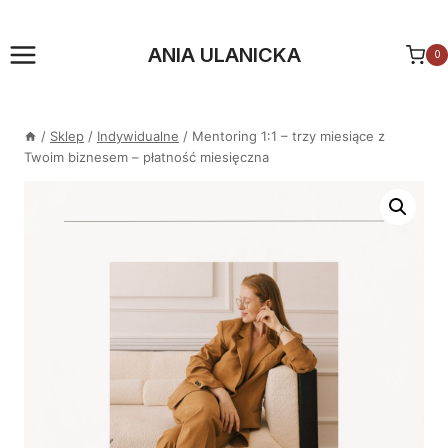
Przejdź
do
ANIA ULANICKA
0
treści
/
Sklep
/
Indywidualne
/
Mentoring 1:1 – trzy miesiące z
Twoim biznesem – płatność miesięczna