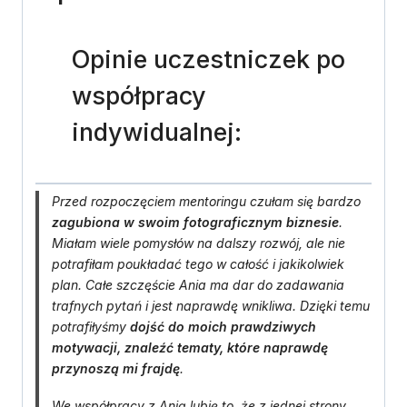
-
płatność
miesięczna
Opinie uczestniczek po
współpracy
indywidualnej:
Przed rozpoczęciem mentoringu czułam się bardzo
zagubiona w swoim fotograficznym biznesie
.
Miałam wiele pomysłów na dalszy rozwój, ale nie
potrafiłam poukładać tego w całość i jakikolwiek
plan. Całe szczęście Ania ma dar do zadawania
trafnych pytań i jest naprawdę wnikliwa. Dzięki temu
potrafiłyśmy
dojść do moich prawdziwych
motywacji, znaleźć tematy, które naprawdę
przynoszą mi frajdę
.
We współpracy z Anią lubię to, że z jednej strony