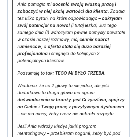
Ania pomogła mi
docenić swoją własną pracę i
zobaczyć w niej skalę wartości dla klienta.
Zadała
też kilka pytań, na które odpowiadając –
odkryłam
swój potencjał na nowo!
(i tutaj łezka) Już tego
samego dnia (!) wdrożyłam pewne pomysły powstałe
w czasie naszej rozmowy, mój
cennik nabrał
rumieńców
, a
oferta stała się dużo bardziej
profesjonalna
i śmignęła do kolejnych 2
potencjalnych klientów.
Podsumuję to tak:
TEGO MI BYŁO TRZEBA.
Wiadomo, że co 2 głowy to nie jedna, ale jeśli
dodatkowo ta druga głowa ma ogrom
doświadczenia w branży, jest Ci życzliwa, spojrzy
na Ciebie i Twoją pracę z pozytywnym dystansem
– nie ma mocy, żeby rzecz nie nabrała rozpędu.
Jeśli Ania wdroży kiedyś jakiś program
mentoringowy – przebieram nogami, żeby być pod