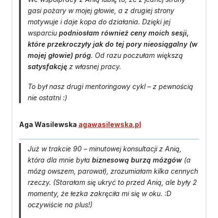
gasi pożary w mojej głowie, a z drugiej strony
motywuje i daje kopa do działania. Dzięki jej
wsparciu
podniosłam również ceny moich sesji,
które przekroczyły jak do tej pory nieosiągalny (w
mojej głowie) próg
. Od razu poczułam większą
satysfakcję
z własnej pracy.
To był nasz drugi mentoringowy cykl – z pewnością
nie ostatni :)
Aga Wasilewska
agawasilewska.pl
Już w trakcie 90 – minutowej konsultacji z Anią,
która dla mnie była
biznesową burzą mózgów
(a
mózg owszem, parował), zrozumiałam kilka cennych
rzeczy. (Starałam się ukryć to przed Anią, ale były 2
momenty, że łezka zakręciła mi się w oku. :D
oczywiście na plus!)