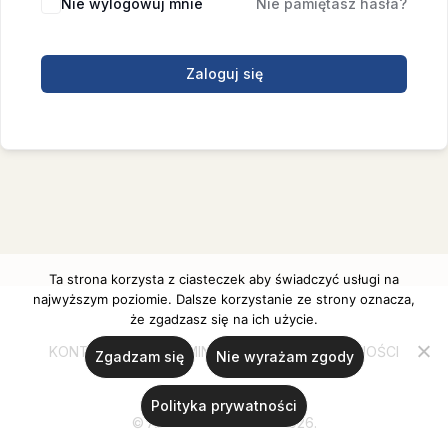
Nie wylogowuj mnie
Nie pamiętasz hasła?
Zaloguj się
Ta strona korzysta z ciasteczek aby świadczyć usługi na
najwyższym poziomie. Dalsze korzystanie ze strony oznacza,
że zgadzasz się na ich użycie.
KONTAKT
REGULAMIN
POLITYKA PRYWATNOŚCI
Zgadzam się
Nie wyrażam zgody
Polityka prywatności
© Ania Ulanicka 2020-2026.