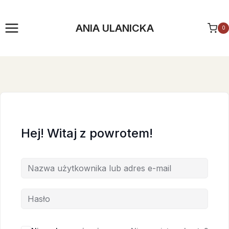
Przejdź
do
ANIA ULANICKA
0
treści
Hej! Witaj z powrotem!