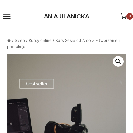
Przejdź
do
ANIA ULANICKA
0
treści
/
Sklep
/
Kursy online
/
Kurs Sesje od A do Z – tworzenie i
produkcja