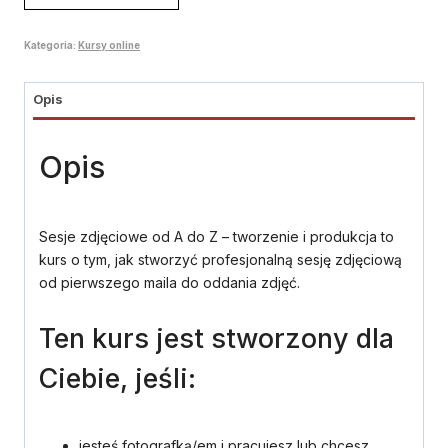
Kurs
Sesje
Kategoria:
Kursy online
od
A
do
Opis
Z
–
Opis
tworzenie
i
produkcja
Sesje zdjęciowe od A do Z – tworzenie i produkcja to
kurs o tym, jak stworzyć profesjonalną sesję zdjęciową
od pierwszego maila do oddania zdjęć.
Ten kurs jest stworzony dla
Ciebie, jeśli:
jesteś fotografką/em i pracujesz lub chcesz