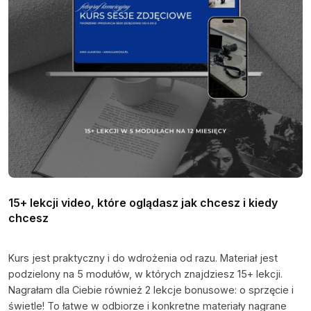
15+ lekcji video, które oglądasz jak chcesz i kiedy
chcesz
Kurs jest praktyczny i do wdrożenia od razu. Materiał jest
podzielony na 5 modułów, w których znajdziesz 15+ lekcji.
Nagrałam dla Ciebie również 2 lekcje bonusowe: o sprzęcie i
świetle! To łatwe w odbiorze i konkretne materiały nagrane