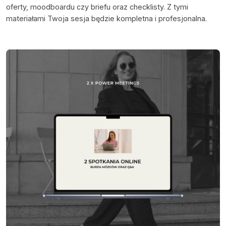
oferty, moodboardu czy briefu oraz checklisty. Z tymi
materiałami Twoja sesja będzie kompletna i profesjonalna.