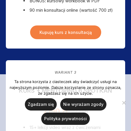
BONUS: kursowy workbook w PDF
90 min konsultacji online (wartość 700 zł)
Kupuję kurs z konsultacją
WARIANT 3
Ta strona korzysta z ciasteczek aby świadczyć usługi na
najwyższym poziomie. Dalsze korzystanie ze strony oznacza,
KURS + MENTORING 6 SPOTKAŃ
że zgadzasz się na ich użycie.
Zgadzam się
Nie wyrażam zgody
2190 zł
2990 zł
Polityka prywatności
15+ lekcji video wraz z ćwiczeniami